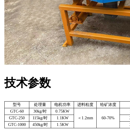
技术参数
型号
处理量
电机功率
进料粒度
给矿浓度
GTC-60
30kg/时
0.75KW
GTC-250
115kg/时
1.1KW
＜1.2mm
60-70%
GTC-1000
450kg/时
1.5KW