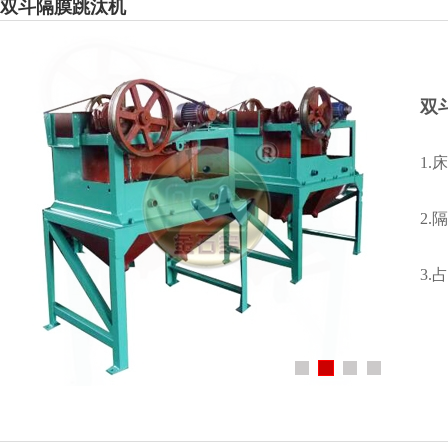
双斗隔膜跳汰机
双
1
2
3