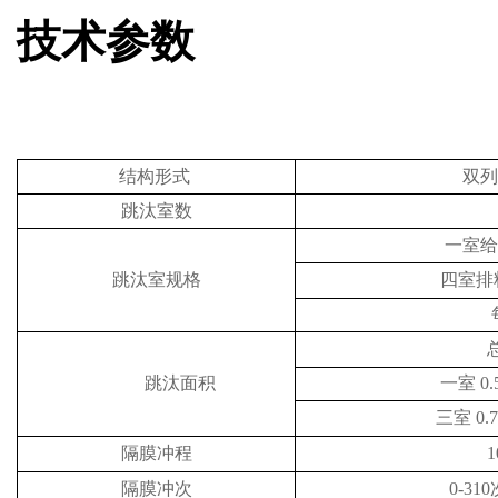
技术参数
结构形式
双列
跳汰室数
一室给
跳汰室规格
四室排
总
跳汰面积
一室 0.
三室 0.7
隔膜冲程
隔膜冲次
0-3