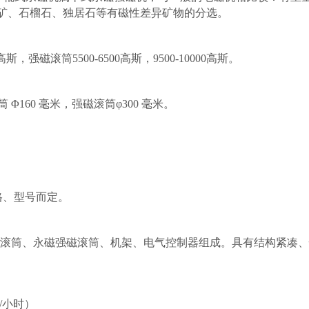
矿、石榴石、独居石等有磁性差异矿物的分选。
0高斯，强磁滚筒5500-6500高斯，9500-10000高斯。
筒
Φ160 毫米，强磁滚筒φ3
00 毫米。
格、型号而定。
铁滚筒、永磁强磁滚筒、机架、电气
控制器组成。具有结构紧凑
/小时
）