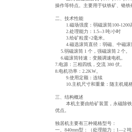
操作等特点。主要用于钛铁矿、铬铁
二、技术性能
1.
磁场强度：弱磁滚筒
100
-120
2.处理能力：1.5--3
吨
/小时
3.给矿粒度<2毫米。
4.磁选滚筒直径：弱磁、中磁
滚
5.
弱磁滚筒
1 个，强磁滚筒
2
个。
6.磁滚筒转速：变频调速电机。
7.
电源：三相四线，交流
380 伏。
8.电机功率：2.2KW。
9.使用定额：连续
10.主机尺寸和重量：随主机规
三、结构概述
本机主要由给矿装置，永磁除
优点。
独居机主要有三种规格型号：
一、
840mm型：（
处理能力：
1—2
吨