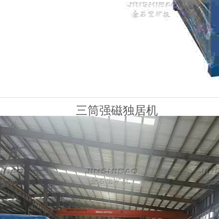
三筒强磁独居机