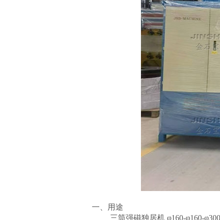
一、用途
三筒强磁独居机
φ160-φ1