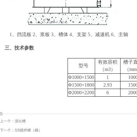
1
、挡流板
2
、浆板
3
、槽体
4
、支架
5
、减速机
6
、主轴
三、
技术参数
有效容积
槽子
型号
（
m3
）
（
mm
Φ1000×1500
1
100
Φ1500×1800
2.93
150
Φ2000×2200
6
200
上一个：
浸出槽
下一个：
XB搅拌槽（桶）