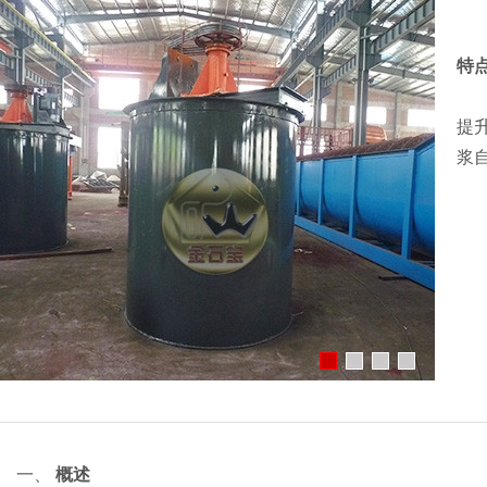
特
提
浆
一、
概述