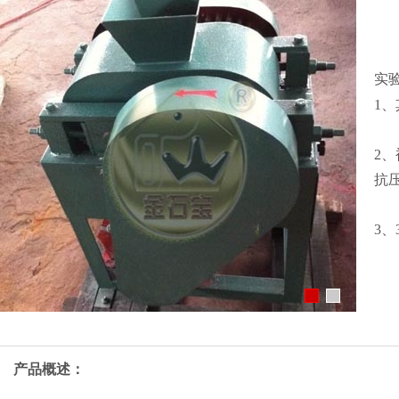
实
1
2
抗压
3
产品概述：