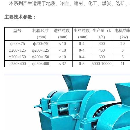
本系列产生适用于地质、冶金、建材、化工、煤炭、选矿、
主要技术参数：
型号
轧辊尺寸
进料粒度
出料粒度
生产量（k
电机功
（mm)
（mm)
（mm)
g/h)
（kw)
ф200
×75
ф200
×75
＜10
0-4
300
1.5
ф200×125
ф200×125
＜
10
0-4
450
3
ф200×150
ф200×150
＜
10
0-4
600
3
ф250×400
ф250×400
＜
32
0-8
5000-10000
11