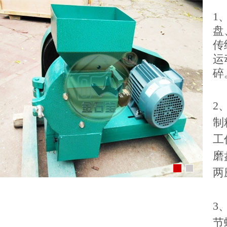
1
盘
传
运
碎
2
制
工
磨
两
3
节