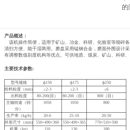
的
产品概述：
该机操作简便，适用于矿山、冶金、科研、化验室等细碎各
清扫方便、能干湿两用。磨盘采用锰钢合金，磨面外围设计采
有调整数值刻度机构等优点。可供地质、煤炭、矿山、科研、
主要技术参数:
型号规格
ф150
ф175
ф250
给料粒度（mm)
≤2-3
≤2-3
≤6
出料粒度
80-200(目）
80-200（目）
800（目）
主轴转速（转/
1050
1050
800
分）
生产率（kg/h)
20-6
25-10
20-50
外形尺寸（mm)
550×490×360
550×490×365
770×510×500
机重（kg)
110
130
180