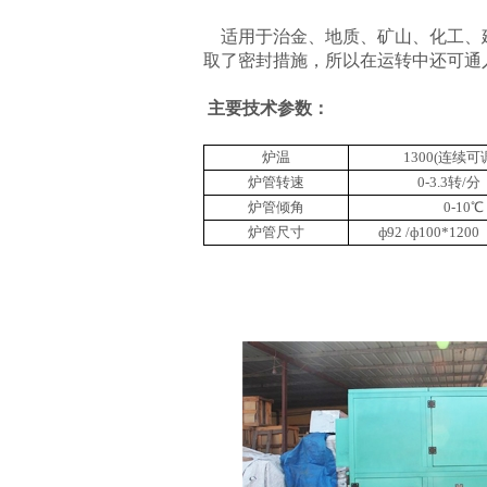
适
用于治金、地质、矿山、化工、
取了密封措施，所以在运转中还可通
主要技术参数：
炉温
1300(连续
炉管转速
0-3.3转
炉管倾角
0-10
炉管尺寸
ф92 /ф100*1