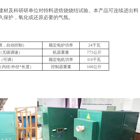
建材及科研研单位对特料进焙烧烧结试验。本产品可连续进出料
入保护，氧化或还原必要的气氛。
可调，自动控制）
额定电炉功率
24千瓦
/分（无级调速）
机器重量
775公斤
℃（可调）
额定电机功率
0.6千瓦
200（内径/外径*长度）
控制器重量
160公斤