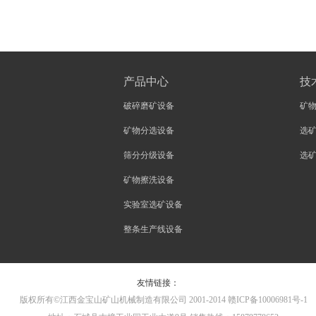
产品中心
技
破碎磨矿设备
矿
矿物分选设备
选
筛分分级设备
选
矿物擦洗设备
实验室选矿设备
整条生产线设备
友情链接：
版权所有©江西金宝山矿山机械制造有限公司 2001-2014 赣ICP备10006981号-1