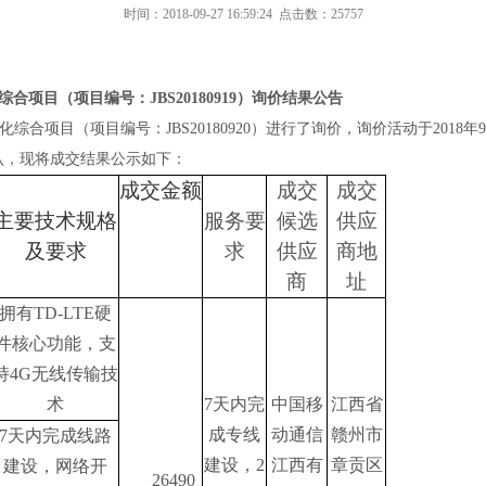
时间：2018-09-27 16:59:24 点击数：25757
综合项目（
项目编号：
JBS20180919
）询价结果公告
化综合项目（项目编号：
JBS20180920）进行了询价，询价活动于2018年9
认，现将成交结果公示如下：
成交金额
成交
成交
主要技术规格
服务要
候选
供应
及要求
求
供应
商地
商
址
拥有TD-LTE硬
件核心功能，支
持4G无线传输技
术
7天内完
中国移
江西省
成专线
动通信
赣州市
7天内完成线路
建设，2
江西有
章贡区
建设，网络开
26490