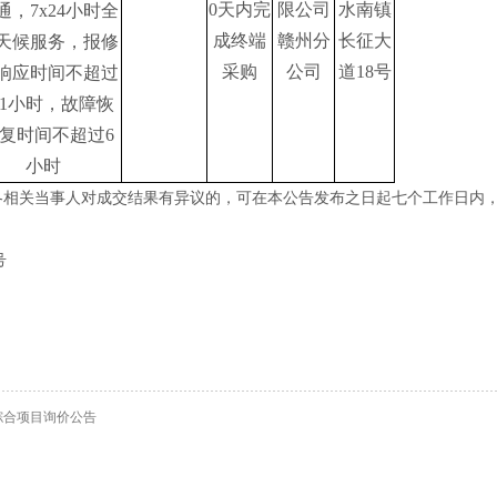
0天内完
限公司
水南镇
通，7x24小时全
成终端
赣州分
长征大
天候服务，报修
采购
公司
道
18号
响应时间不超过
1小时，故障恢
复时间不超过6
小时
各相关当事人对成交结果有异议的，可在本公告发布之日起七个工作日内
号
综合项目询价公告