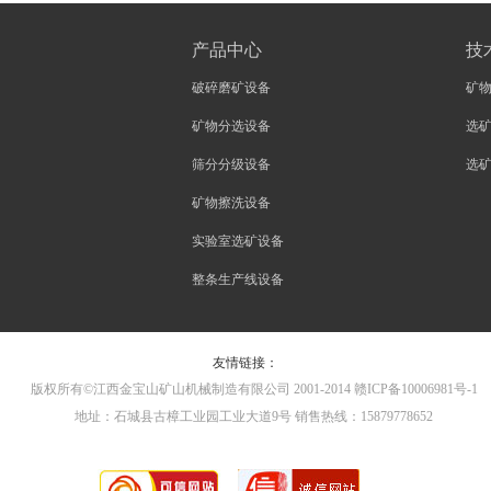
产品中心
技
破碎磨矿设备
矿
矿物分选设备
选
筛分分级设备
选
矿物擦洗设备
实验室选矿设备
整条生产线设备
友情链接：
版权所有©江西金宝山矿山机械制造有限公司 2001-2014 赣ICP备10006981号-1
地址：石城县古樟工业园工业大道9号 销售热线：15879778652